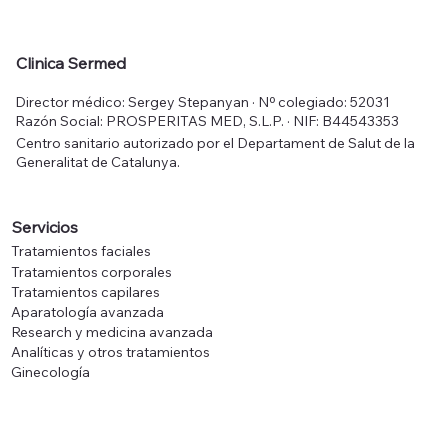
Mesoestetic Fast Skin Repair 50 ml
Mesoestetic Tricology Shampoo 225
Mesoestetic Age Element Brightening
Mesoestetic Hydra-Vital Factor K 50
Mesoestetic Sk
Mesoestetic Me
Mesoestetic Hyd
Clinica Sermed
ml
Cream 50 ml
ml
Precio
Precio
Precio
Precio
50,00 €
83,00 €
52,00 €
48,00 €
Director médico: Sergey Stepanyan · Nº colegiado: 52031
Precio
Precio
Precio
36,00 €
70,00 €
64,00 €
Impuesto incluido
Impuesto incluido
Impuesto incluido
Impuesto incluido
Razón Social: PROSPERITAS MED, S.L.P. · NIF: B44543353
Impuesto incluido
Impuesto incluido
Impuesto incluido
Centro sanitario autorizado por el Departament de Salut de la
Generalitat de Catalunya.
Servicios
Tratamientos faciales
Tratamientos corporales
Tratamientos capilares
Aparatología avanzada
Research y medicina avanzada
Analíticas y otros tratamientos
Ginecología