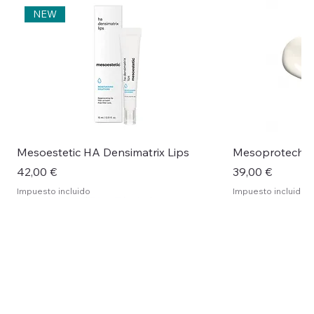
NEW
Mesoestetic HA Densimatrix Lips
Mesoprotech H
Precio
Precio
42,00 €
39,00 €
Impuesto incluido
Impuesto incluido