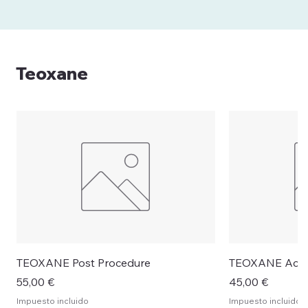
Teoxane
TEOXANE Post Procedure
TEOXANE Activ
Precio
Precio
55,00 €
45,00 €
Impuesto incluido
Impuesto incluido