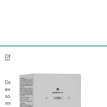
Mesoestetic® concibe el
cuidado de la piel como una
Ver Productos
ciencia basada en la evidencia
clínica, el rigor y la excelencia,
desarrollando soluciones
médico-estéticas de referencia
a nivel mundial.
DESCÚBRELO
Los más Deseados
Desde cremas corporales hasta
exfoliantes y protectores solares, estos
son los productos más codiciados del
momento, celebrados por sus