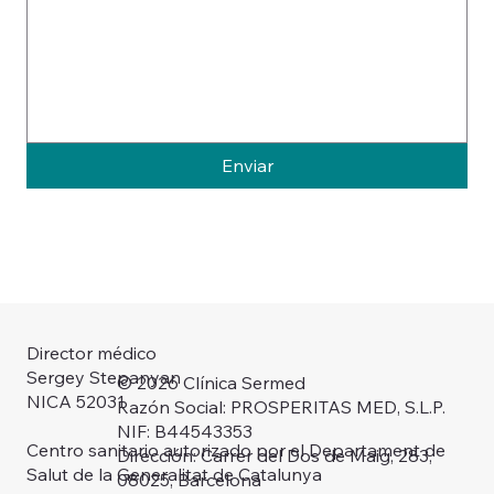
Enviar
Director médico
Sergey Stepanyan
© 2026 Clínica Sermed
NICA 52031
Razón Social: PROSPERITAS MED, S.L.P.
NIF: B44543353
Centro sanitario autorizado por el Departament de
Dirección: Carrer del Dos de Maig, 283,
Salut de la Generalitat de Catalunya
08025, Barcelona