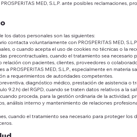
e PROSPERITAS MED, S.L.P. ante posibles reclamaciones, proce
to
de los datos personales son las siguientes:
ario contacta voluntariamente con PROSPERITAS MED, S.L.P. a
ales, o cuando acepta el uso de cookies no técnicas o la re
das precontractuales, cuando el tratamiento sea necesario p
n o relación con pacientes, clientes, proveedores o colaborado
s a PROSPERITAS MED, S.L.P., especialmente en materia sanitar
ción a requerimientos de autoridades competentes.
preventiva, diagnóstico médico, prestación de asistencia o tr
culo 9.2.h) del RGPD, cuando se traten datos relativos a la sal
cuando proceda, para la gestión ordinaria de la actividad, p
cios, análisis interno y mantenimiento de relaciones profesi
iones, cuando el tratamiento sea necesario para proteger lo
ceros.
alud