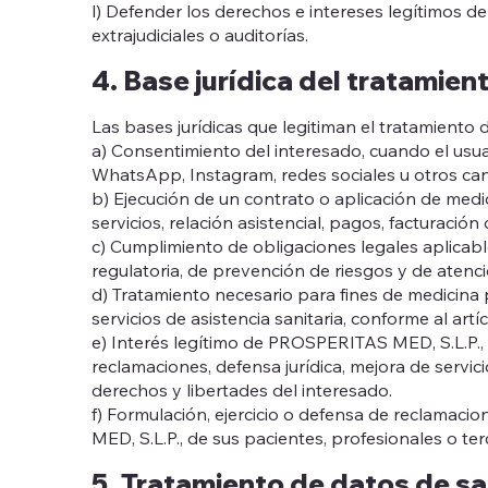
l) Defender los derechos e intereses legítimos d
extrajudiciales o auditorías.
4. Base jurídica del tratamien
Las bases jurídicas que legitiman el tratamiento 
a) Consentimiento del interesado, cuando el usu
WhatsApp, Instagram, redes sociales u otros can
b) Ejecución de un contrato o aplicación de medi
servicios, relación asistencial, pagos, facturació
c) Cumplimiento de obligaciones legales aplicable
regulatoria, de prevención de riesgos y de aten
d) Tratamiento necesario para fines de medicina 
servicios de asistencia sanitaria, conforme al artí
e) Interés legítimo de PROSPERITAS MED, S.L.P., 
reclamaciones, defensa jurídica, mejora de servi
derechos y libertades del interesado.
f) Formulación, ejercicio o defensa de reclamac
MED, S.L.P., de sus pacientes, profesionales o ter
5. Tratamiento de datos de s