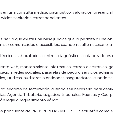
yen una consulta médica, diagnóstico, valoración presencial n
ervicios sanitarios correspondientes.
 salvo que exista una base jurídica que lo permita o una obli
án ser comunicados o accesibles, cuando resulte necesario, a:
 técnicos, laboratorios, centros diagnósticos, colaboradores 
iento web, mantenimiento informático, correo electrónico, g
ación, redes sociales, pasarelas de pago o servicios adminis
rales, jurídicas, auditores o entidades aseguradoras, cuando s
roveedores de facturación, cuando sea necesario para gesti
ias, Agencia Tributaria, juzgados, tribunales, Fuerzas y Cuer
n legal o requerimiento válido.
s por cuenta de PROSPERITAS MED, S.L.P. actuarán como en