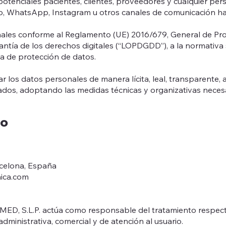
 potenciales pacientes, clientes, proveedores y cualquier per
fono, WhatsApp, Instagram u otros canales de comunicación ha
ales conforme al Reglamento (UE) 2016/679, General de Prot
ntía de los derechos digitales (“LOPDGDD”), a la normativa s
a de protección de datos.
os datos personales de manera lícita, leal, transparente, a
atados, adoptando las medidas técnicas y organizativas neces
to
rcelona, España
nica.com
MED, S.L.P. actúa como responsable del tratamiento respect
 administrativa, comercial y de atención al usuario.