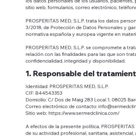
los datos personales de los usuarios, pacientes,
sitio web, formularios, correo electrónico, telé
PROSPERITAS MED, S.L.P. trata los datos person
3/2018, de Protección de Datos Personales y gara
normativa española y europea vigente en materi
PROSPERITAS MED, S.L.P. se compromete a tratar l
relación con las finalidades para las que son tr
confidencialidad, integridad y disponibilidad.
1. Responsable del tratamien
Identidad: PROSPERITAS MED, S.L.P.
CIF: B44543353
Domicilio: C/ Dos de Maig 283 Local 1, 08025 Ba
Correo electrónico de contacto: info@sermedcli
Sitio web: https://www.sermedclinica.com/
A efectos de la presente política, PROSPERITAS 
de su actividad profesional, sanitaria, asistencial,