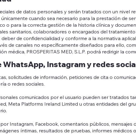
peciales de datos personales y serán tratados con un nivel r
nicamente cuando sea necesario para la prestación de servic
co o para la correcta gestión de la historia clínica y documen
nales sanitarios, colaboradores o encargados del tratamient
 deber de confidencialidad y conforme a la normativa aplicab
vés de canales no específicamente diseñados para ello, com
ción médica, PROSPERITAS MED, S.L.P. podrá redirigir la co
e WhatsApp, Instagram y redes socia
, solicitudes de información, peticiones de cita o comunic
ía o redes sociales.
ersonales comunicados por el usuario pueden ser tratados t
d, Meta Platforms Ireland Limited u otras entidades del gr
rio.
por Instagram, Facebook, comentarios públicos, mensajes 
imágenes íntimas, resultados de pruebas, informes médicos o