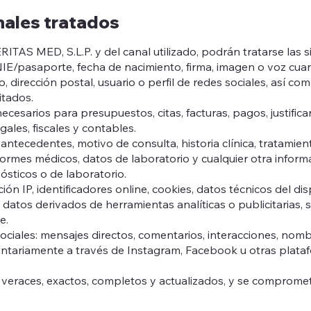
nales tratados
TAS MED, S.L.P. y del canal utilizado, podrán tratarse las s
/NIE/pasaporte, fecha de nacimiento, firma, imagen o voz cua
co, dirección postal, usuario o perfil de redes sociales, as
itados.
necesarios para presupuestos, citas, facturas, pagos, justifi
ales, fiscales y contables.
 antecedentes, motivo de consulta, historia clínica, tratamien
informes médicos, datos de laboratorio y cualquier otra inform
ósticos o de laboratorio.
ión IP, identificadores online, cookies, datos técnicos del di
 datos derivados de herramientas analíticas o publicitarias, 
e.
iales: mensajes directos, comentarios, interacciones, nombre
untariamente a través de Instagram, Facebook u otras plataf
on veraces, exactos, completos y actualizados, y se comprome