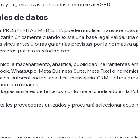
icas y organizativas adecuadas conforme al RGPD.
ales de datos
 PROSPERITAS MED, S.L.P. pueden implicar transferencias i
izarán únicamente cuando exista una base legal válida, una 
 vinculantes u otras garantías previstas por la normativa ap
erceros países en relación con:
nico, almacenamiento, analítica, publicidad, herramientas emp
ook, WhatsApp, Meta Business Suite, Meta Pixel o herramient
larios, automatización, analítica, mensajería, CRM u otros p
ción con usuarios.
ologías similares de terceros, conforme a lo indicado en la Pol
e los proveedores utilizados y procurará seleccionar aquel
iempo necesario para cumplir las finalidades para las que f