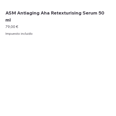
ASM Antiaging Aha Retexturising Serum 50
ml
Precio
79,00 €
Impuesto incluido