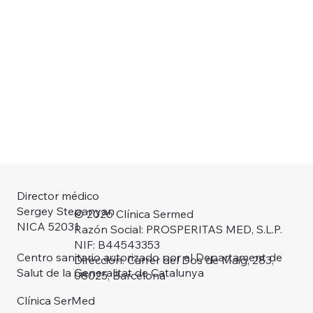
Director médico
Sergey Stepanyan
© 2026 Clínica Sermed
NICA 52031
Razón Social: PROSPERITAS MED, S.L.P.
NIF: B44543353
Centro sanitario autorizado por el Departament de
Dirección: Carrer del Dos de Maig, 283,
Salut de la Generalitat de Catalunya
08025, Barcelona
Clínica SerMed