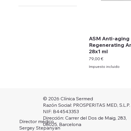
Anti-Aging GF
ASM Anti-aging
Regenerating A
28x1 ml
Precio
79,00 €
Impuesto incluido
© 2026 Clínica Sermed
Razón Social: PROSPERITAS MED, S.L.P.
NIF: B44543353
Dirección: Carrer del Dos de Maig, 283,
Director médico
08025, Barcelona
Sergey Stepanyan