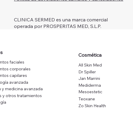
CLINICA SERMED es una marca comercial
operada por PROSPERITAS MED, S.L.P.
os
Cosmética
ntos faciales
All Skin Med
ntos corporales
Dr Spiller
ntos capilares
Jan Marrini
logía avanzada
Mediderma
 y medicina avanzada
Mesoestetic
s y otros tratamientos
Teoxane
gía
Zo Skin Health