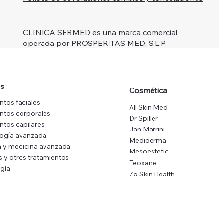
CLINICA SERMED es una marca comercial
operada por PROSPERITAS MED, S.L.P.
os
Cosmética
ntos faciales
All Skin Med
ntos corporales
Dr Spiller
ntos capilares
Jan Marrini
logía avanzada
Mediderma
 y medicina avanzada
Mesoestetic
s y otros tratamientos
Teoxane
gía
Zo Skin Health