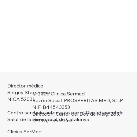
Director médico
Sergey Stepanyan
© 2026 Clínica Sermed
NICA 52031
Razón Social: PROSPERITAS MED, S.L.P.
NIF: B44543353
Centro sanitario autorizado por el Departament de
Dirección: Carrer del Dos de Maig, 283,
Salut de la Generalitat de Catalunya
08025, Barcelona
Clínica SerMed