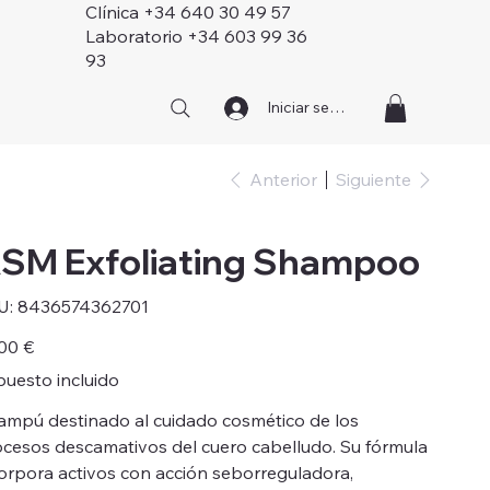
Clínica +34 640 30 49 57
Laboratorio +34 603 99 36
93
Iniciar sesión
Anterior
Siguiente
SM Exfoliating Shampoo
SKU
U:
8436574362701
8436574362701
o
00 €
uesto incluido
mpú destinado al cuidado cosmético de los
cesos descamativos del cuero cabelludo. Su fórmula
orpora activos con acción seborreguladora,