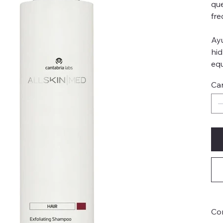
que
fre
Ayu
hid
equ
Ca
Co