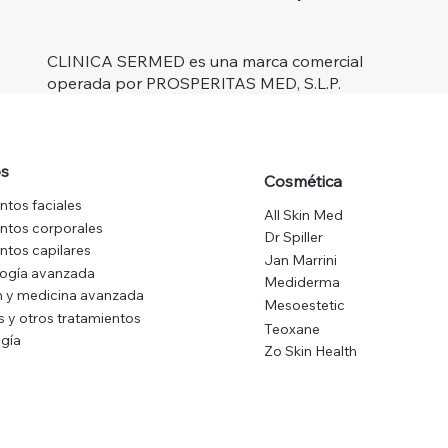
CLINICA SERMED es una marca comercial
operada por PROSPERITAS MED, S.L.P.
os
Cosmética
ntos faciales
All Skin Med
ntos corporales
Dr Spiller
ntos capilares
Jan Marrini
logía avanzada
Mediderma
 y medicina avanzada
Mesoestetic
s y otros tratamientos
Teoxane
gía
Zo Skin Health