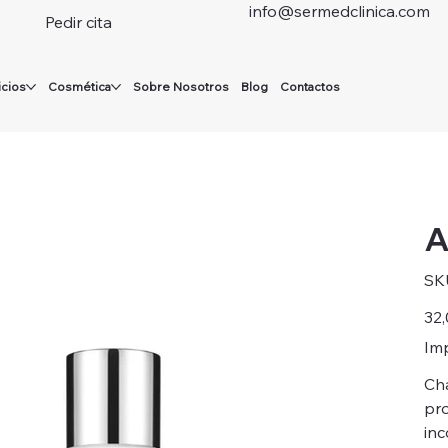
info@sermedclinica.com
Pedir cita
icios
Cosmética
Sobre Nosotros
Blog
Contactos
A
SK
Preci
32,
Imp
Cha
pro
inc