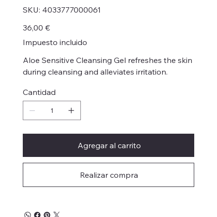
SKU
SKU:
4033777000061
4033777000061
Precio
36,00 €
Impuesto incluido
Aloe Sensitive Cleansing Gel refreshes the skin
during cleansing and alleviates irritation.
Cantidad
Agregar al carrito
Realizar compra