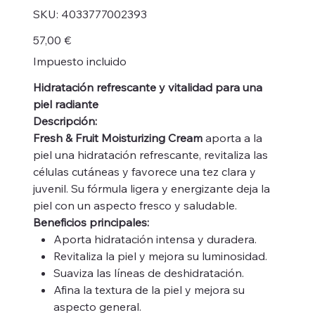
SKU
SKU:
4033777002393
4033777002393
Precio
57,00 €
Impuesto incluido
Hidratación refrescante y vitalidad para una
piel radiante
Descripción:
Fresh & Fruit Moisturizing Cream
aporta a la
piel una hidratación refrescante, revitaliza las
células cutáneas y favorece una tez clara y
juvenil. Su fórmula ligera y energizante deja la
piel con un aspecto fresco y saludable.
Beneficios principales:
Aporta hidratación intensa y duradera.
Revitaliza la piel y mejora su luminosidad.
Suaviza las líneas de deshidratación.
Afina la textura de la piel y mejora su
aspecto general.