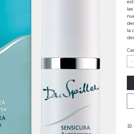
est
las
nue
des
la 
de
Ca