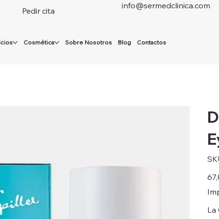
info@sermedclinica.com
Pedir cita
icios
Cosmética
Sobre Nosotros
Blog
Contactos
D
E
SK
Preci
67,
Imp
La 