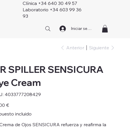
Clínica +34 640 30 49 57
Laboratorio +34 603 99 36
93
Iniciar sesión
Anterior
Siguiente
R SPILLER SENSICURA
ye Cream
SKU
U:
4033777208429
4033777208429
o
00 €
uesto incluido
Crema de Ojos SENSICURA refuerza y reafirma la