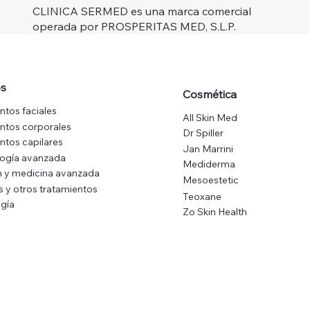
CLINICA SERMED es una marca comercial
operada por PROSPERITAS MED, S.L.P.
os
Cosmética
ntos faciales
All Skin Med
ntos corporales
Dr Spiller
ntos capilares
Jan Marrini
logía avanzada
Mediderma
 y medicina avanzada
Mesoestetic
s y otros tratamientos
Teoxane
gía
Zo Skin Health