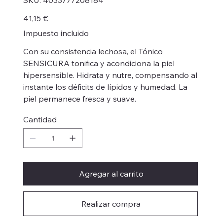
SKU:
4033777208184
4033777208184
Precio
41,15 €
Impuesto incluido
Con su consistencia lechosa, el Tónico
SENSICURA tonifica y acondiciona la piel
hipersensible. Hidrata y nutre, compensando al
instante los déficits de lípidos y humedad. La
piel permanece fresca y suave.
Cantidad
Agregar al carrito
Realizar compra