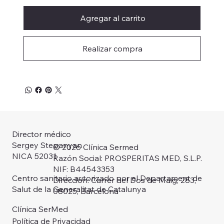
Agregar al carrito
Realizar compra
Director médico
Sergey Stepanyan
© 2026 Clínica Sermed
NICA 52031
Razón Social: PROSPERITAS MED, S.L.P.
NIF: B44543353
Centro sanitario autorizado por el Departament de
Dirección: Carrer del Dos de Maig, 283,
Salut de la Generalitat de Catalunya
08025, Barcelona
Clínica SerMed
Política de Privacidad