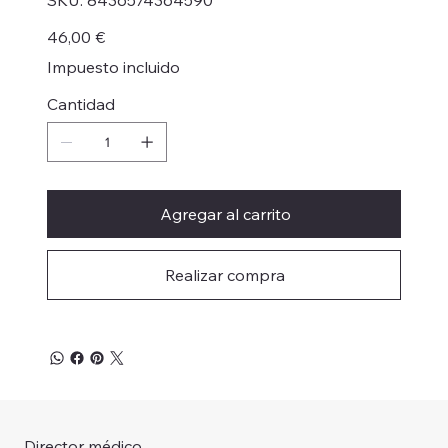
SKU:
8436574364590
8436574364590
Precio
46,00 €
Impuesto incluido
Cantidad
Agregar al carrito
Realizar compra
Director médico