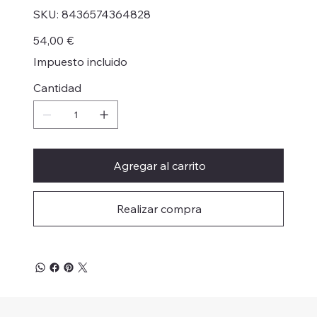
SKU
SKU:
8436574364828
8436574364828
Precio
54,00 €
Impuesto incluido
Cantidad
Agregar al carrito
Realizar compra