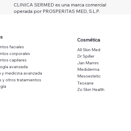
CLINICA SERMED es una marca comercial
operada por PROSPERITAS MED, S.L.P.
os
Cosmética
ntos faciales
All Skin Med
ntos corporales
Dr Spiller
ntos capilares
Jan Marrini
logía avanzada
Mediderma
 y medicina avanzada
Mesoestetic
s y otros tratamientos
Teoxane
gía
Zo Skin Health