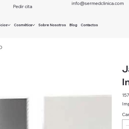
info@sermedclinica.com
Pedir cita
icios
Cosmética
Sobre Nosotros
Blog
Contactos
MD
J
I
Preci
157
Imp
Ca