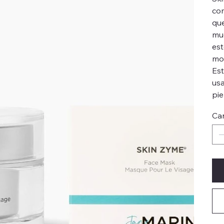
com
que
mue
est
mom
Est
usa
piel
Ca