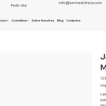
info@sermedclinica.com
Pedir cita
icios
Cosmética
Sobre Nosotros
Blog
Contactos
J
M
Preci
123
Imp
Las
par
Ski