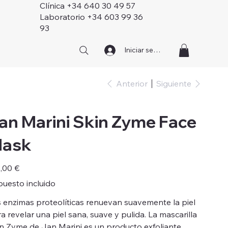
Clínica +34 640 30 49 57
Laboratorio +34 603 99 36
93
Iniciar sesión
Anterior
Siguiente
an Marini Skin Zyme Face
ask
o
,00 €
uesto incluido
 enzimas proteolíticas renuevan suavemente la piel
a revelar una piel sana, suave y pulida. La mascarilla
n Zyme de Jan Marini es un producto exfoliante