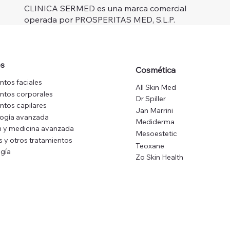
CLINICA SERMED es una marca comercial
operada por PROSPERITAS MED, S.L.P.
os
Cosmética
ntos faciales
All Skin Med
ntos corporales
Dr Spiller
ntos capilares
Jan Marrini
logía avanzada
Mediderma
 y medicina avanzada
Mesoestetic
s y otros tratamientos
Teoxane
gía
Zo Skin Health