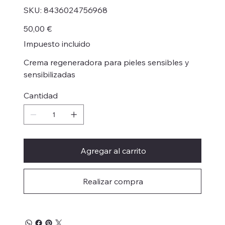
SKU
SKU:
8436024756968
8436024756968
Precio
50,00 €
Impuesto incluido
Crema regeneradora para pieles sensibles y
sensibilizadas
Cantidad
Agregar al carrito
Realizar compra