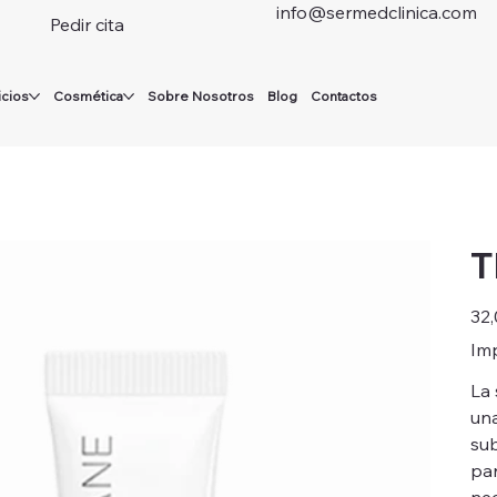
info@sermedclinica.com
Pedir cita
icios
Cosmética
Sobre Nosotros
Blog
Contactos
T
Preci
32,
Imp
La 
una
su
par
nec