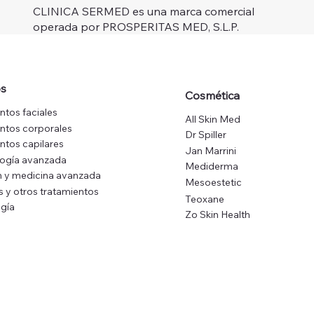
CLINICA SERMED es una marca comercial
operada por PROSPERITAS MED, S.L.P.
os
Cosmética
ntos faciales
All Skin Med
ntos corporales
Dr Spiller
ntos capilares
Jan Marrini
logía avanzada
Mediderma
 y medicina avanzada
Mesoestetic
s y otros tratamientos
Teoxane
gía
Zo Skin Health