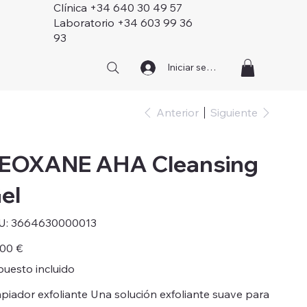
Clínica +34 640 30 49 57
Laboratorio +34 603 99 36
93
Iniciar sesión
Anterior
Siguiente
EOXANE AHA Cleansing
el
SKU
U:
3664630000013
3664630000013
o
,00 €
uesto incluido
piador exfoliante Una solución exfoliante suave para