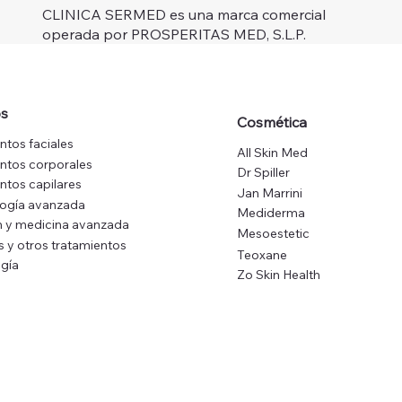
CLINICA SERMED es una marca comercial
operada por PROSPERITAS MED, S.L.P.
os
Cosmética
ntos faciales
All Skin Med
ntos corporales
Dr Spiller
ntos capilares
Jan Marrini
logía avanzada
Mediderma
 y medicina avanzada
Mesoestetic
s y otros tratamientos
Teoxane
gía
Zo Skin Health