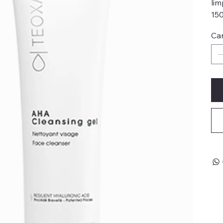
lim
150
Ca