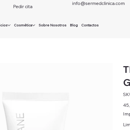
info@sermedclinica.com
Pedir cita
icios
Cosmética
Sobre Nosotros
Blog
Contactos
T
G
SK
Preci
45
Imp
Lim