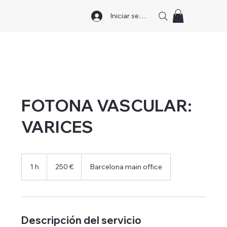
Iniciar sesión
FOTONA VASCULAR:
VARICES
250
euros
1 h
1
250 €
Barcelona main office
Descripción del servicio