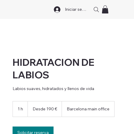
Iniciar sesión
HIDRATACION DE
LABIOS
Labios suaves, hidratados y llenos de vida
Desde
190
1 h
1
Desde 190 €
Barcelona main office
euros
Solicitar reserva