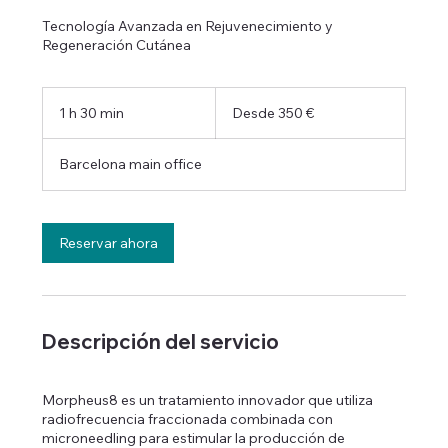
Tecnología Avanzada en Rejuvenecimiento y
Regeneración Cutánea
Desde
350
1 h 30 min
1
Desde 350 €
euros
3
Barcelona main office
0
m
i
Reservar ahora
n
Descripción del servicio
Morpheus8 es un tratamiento innovador que utiliza
radiofrecuencia fraccionada combinada con
microneedling para estimular la producción de