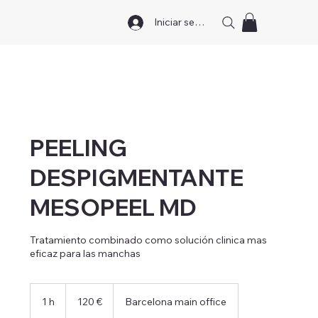
Iniciar sesión
PEELING
DESPIGMENTANTE
MESOPEEL MD
Tratamiento combinado como solución clinica mas
eficaz para las manchas
120
euros
1 h
1
120 €
Barcelona main office