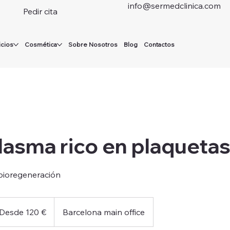
info@sermedclinica.com
Pedir cita
icios
Cosmética
Sobre Nosotros
Blog
Contactos
lasma rico en plaquetas
 bioregeneración
de
Desde 120 €
Barcelona main office
os