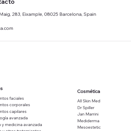
tacto
 Maig, 283, Eixample, 08025 Barcelona, Spain
ca.com
os
Cosmética
ntos faciales
All Skin Med
ntos corporales
Dr Spiller
ntos capilares
Jan Marrini
logía avanzada
Mediderma
 y medicina avanzada
Mesoestetic