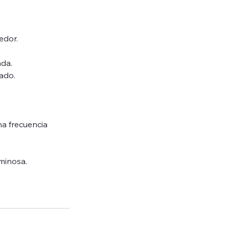
edor.
ada.
tado.
na frecuencia
minosa.