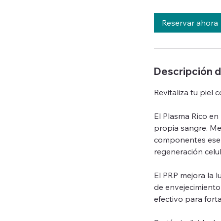
m
Reservar ahora
i
n
-
1
Descripción d
Revitaliza tu piel
El Plasma Rico en
propia sangre. Me
componentes esenc
regeneración celul
El PRP mejora la l
de envejecimiento
efectivo para forta