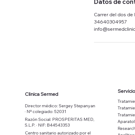
Datos de con
Carrer del dos de
34640304957
info@sermedclini
Servici
Clinica Sermed
Tratamie
Director médico: Sergey Stepanyan
Tratamie
· Nº colegiado: 52031
Tratamie
Razón Social: PROSPERITAS MED,
Aparato
S.L.P. · NIF: B44543353
Research
Centro sanitario autorizado por el