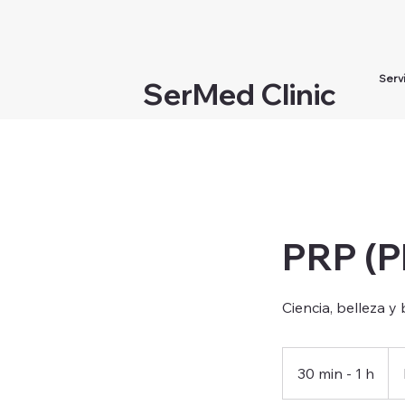
Serv
SerMed Clinic
PRP (P
Ciencia, belleza y
Des
120
30 min - 1 h
3
eur
0