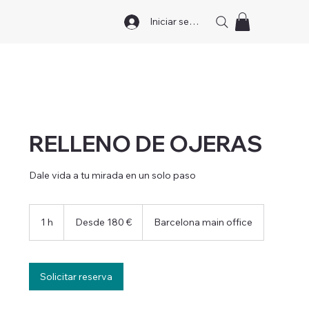
Iniciar sesión
RELLENO DE OJERAS
Dale vida a tu mirada en un solo paso
Desde
180
1 h
1
Desde 180 €
Barcelona main office
euros
Solicitar reserva