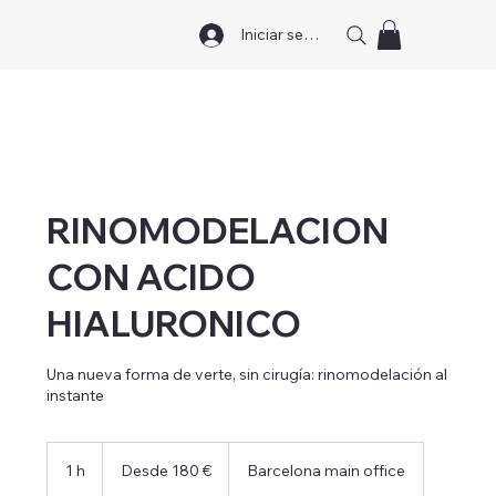
Iniciar sesión
RINOMODELACION
CON ACIDO
HIALURONICO
Una nueva forma de verte, sin cirugía: rinomodelación al
instante
Desde
180
1 h
1
Desde 180 €
Barcelona main office
euros