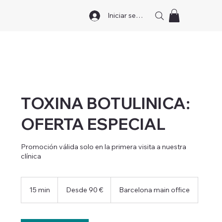
Iniciar sesión
TOXINA BOTULINICA:
OFERTA ESPECIAL
Promoción válida solo en la primera visita a nuestra
clínica
Desde
90
15 min
1
Desde 90 €
Barcelona main office
euros
5
m