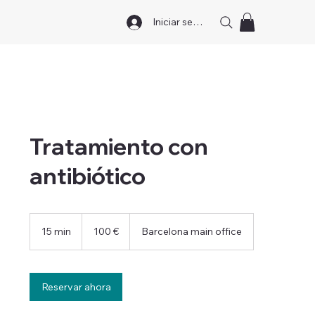
Iniciar sesión
Tratamiento con
antibiótico
100
euros
15 min
1
100 €
Barcelona main office
5
m
i
Reservar ahora
n