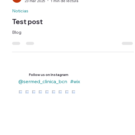
Vaik Ez
23 mar 2025
1 min de lectura
Noticias
Test post
Blog
Follow us on Instagram
@sermed_clinica_bcn
#wix