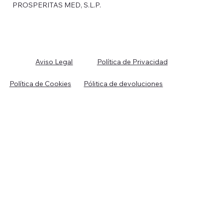
© 2026 Clínica Sermed. Todos los derechos reservados.
CLINICA SERMED es una marca comercial operada por
PROSPERITAS MED, S.L.P.
Política de Privacidad
Aviso Legal
Política de Cookies
Pólitica de devoluciones