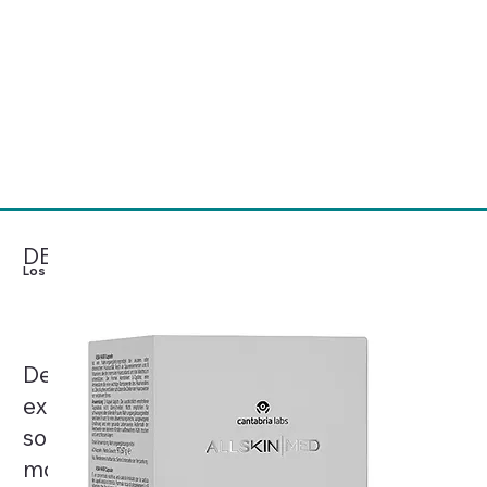
Mesoestetic® concibe el
cuidado de la piel como una
Ver Productos
ciencia basada en la evidencia
clínica, el rigor y la excelencia,
desarrollando soluciones
médico-estéticas de referencia
a nivel mundial.
DESCÚBRELO
Los más Deseados
Desde cremas corporales hasta
exfoliantes y protectores solares, estos
son los productos más codiciados del
momento, celebrados por sus