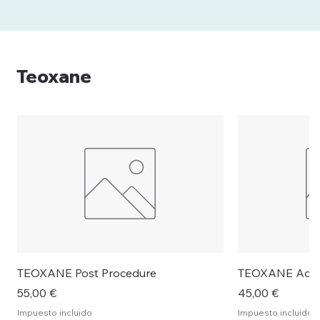
Teoxane
TEOXANE Post Procedure
TEOXANE Activ
Precio
Precio
55,00 €
45,00 €
Impuesto incluido
Impuesto incluido