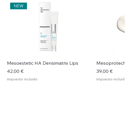
NEW
Mesoestetic HA Densimatrix Lips
Mesoprotech H
Precio
Precio
42,00 €
39,00 €
Impuesto incluido
Impuesto incluido