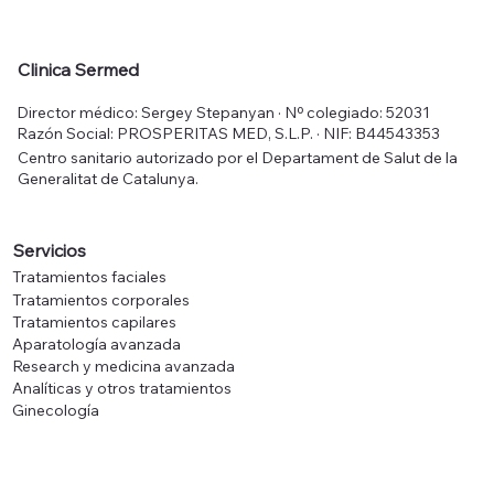
Mesoestetic Fast Skin Repair 50 ml
Mesoestetic Tricology Shampoo 225
Mesoestetic Age Element Brightening
Mesoestetic Hydra-Vital Factor K 50
Mesoestetic Sk
Mesoestetic Me
Mesoestetic Hyd
Clinica Sermed
ml
Cream 50 ml
ml
Precio
Precio
Precio
Precio
50,00 €
83,00 €
52,00 €
48,00 €
Director médico: Sergey Stepanyan · Nº colegiado: 52031
Precio
Precio
Precio
36,00 €
70,00 €
64,00 €
Impuesto incluido
Impuesto incluido
Impuesto incluido
Impuesto incluido
Razón Social: PROSPERITAS MED, S.L.P. · NIF: B44543353
Impuesto incluido
Impuesto incluido
Impuesto incluido
Centro sanitario autorizado por el Departament de Salut de la
Generalitat de Catalunya.
Servicios
Tratamientos faciales
Tratamientos corporales
Tratamientos capilares
Aparatología avanzada
Research y medicina avanzada
Analíticas y otros tratamientos
Ginecología