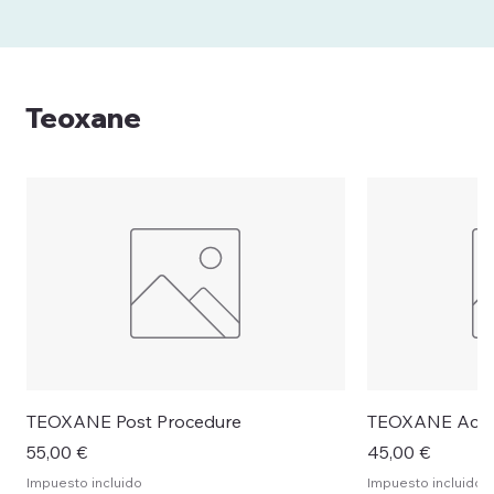
Teoxane
TEOXANE Post Procedure
TEOXANE Activ
Precio
Precio
55,00 €
45,00 €
Impuesto incluido
Impuesto incluido