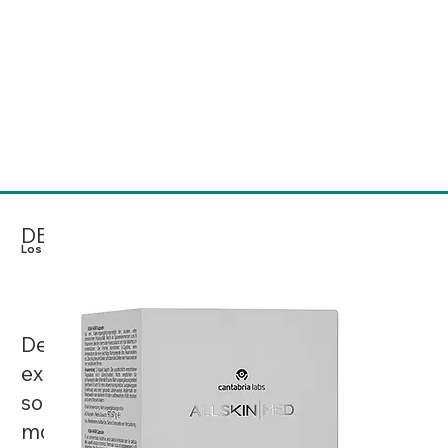
Mesoestetic® concibe el
cuidado de la piel como una
Ver Productos
ciencia basada en la evidencia
clínica, el rigor y la excelencia,
desarrollando soluciones
médico-estéticas de referencia
a nivel mundial.
DESCÚBRELO
Los más Deseados
Desde cremas corporales hasta
exfoliantes y protectores solares, estos
son los productos más codiciados del
momento, celebrados por sus