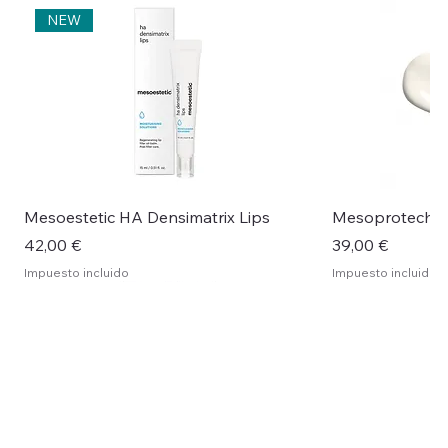
NEW
Mesoestetic HA Densimatrix Lips
Mesoprotech H
Precio
Precio
42,00 €
39,00 €
Impuesto incluido
Impuesto incluido