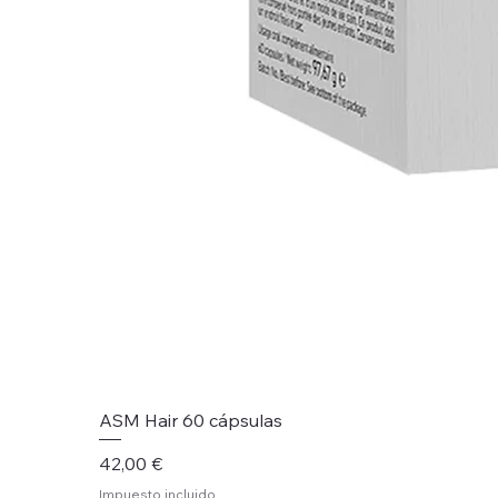
ASM Hair 60 cápsulas
Precio
42,00 €
Impuesto incluido