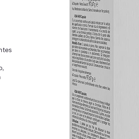
ntes
o,
a