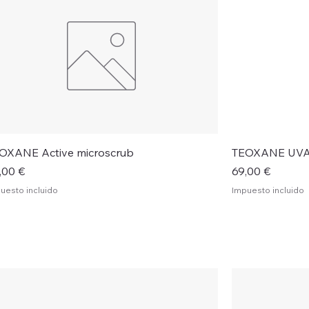
Vista rápida
OXANE Active microscrub
TEOXANE UVA 
ecio
Precio
,00 €
69,00 €
uesto incluido
Impuesto incluido