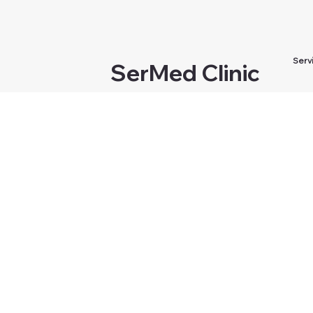
Serv
SerMed Clinic
Teoxane es una marca dermocosmética
especializada en el cuidado avanzado de la
piel, desarrollada por expertos para
acompañar, reforzar y mantener los
resultados de los tratamientos médico-
estéticos.