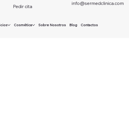
info@sermedclinica.com
Pedir cita
icios
Cosmética
Sobre Nosotros
Blog
Contactos
Ver Productos
Ver Productos