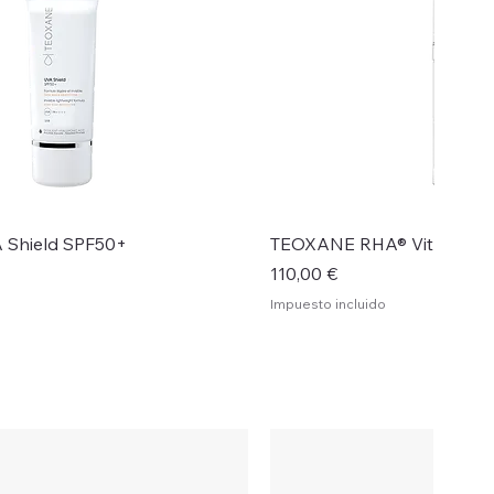
Vista rápida
Vista rápid
Shield SPF50+
TEOXANE RHA® Vit C Ser
Precio
110,00 €
Impuesto incluido