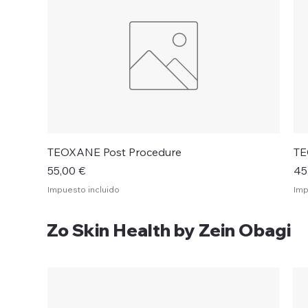
Vista rápida
TEOXANE Post Procedure
TE
Precio
Pr
55,00 €
45
Impuesto incluido
Imp
Zo Skin Health by Zein Obagi