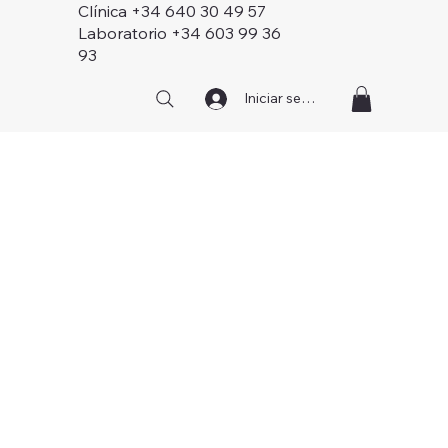
Clínica +34 640 30 49 57
Laboratorio +34 603 99 36
93
Iniciar sesión
ZO Skin Health es una marca de cosmética
médica creada por dermatólogos,
enfocada en restaurar la función natural
de la piel, fortalecerla a largo plazo y
mantenerla saludable en todas las etapas
de la vida.