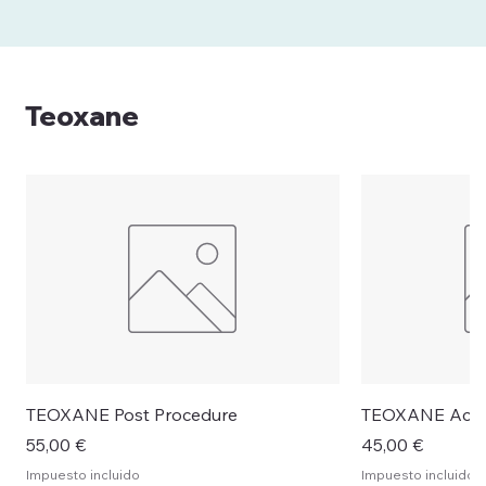
Teoxane
TEOXANE Post Procedure
TEOXANE Activ
Precio
Precio
55,00 €
45,00 €
Impuesto incluido
Impuesto incluido