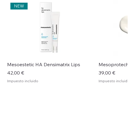
NEW
Mesoestetic HA Densimatrix Lips
Mesoprotech H
Precio
Precio
42,00 €
39,00 €
Impuesto incluido
Impuesto incluido