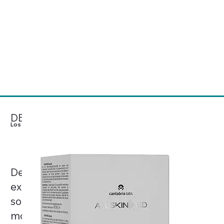
Mesoestetic® concibe el
cuidado de la piel como una
Ver Productos
ciencia basada en la evidencia
clínica, el rigor y la excelencia,
desarrollando soluciones
médico-estéticas de referencia
a nivel mundial.
DESCÚBRELO
Los más Deseados
Desde cremas corporales hasta
exfoliantes y protectores solares, estos
son los productos más codiciados del
momento, celebrados por sus