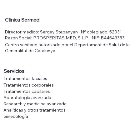
Mesoestetic Fast Skin Repair 50 ml
Mesoestetic Tricology Shampoo 225
Mesoestetic Age Element Brightening
Mesoestetic Hydra-Vital Factor K 50
Mesoestetic Sk
Mesoestetic Me
Mesoestetic Hyd
Clinica Sermed
ml
Cream 50 ml
ml
Precio
Precio
Precio
Precio
50,00 €
83,00 €
52,00 €
48,00 €
Director médico: Sergey Stepanyan · Nº colegiado: 52031
Precio
Precio
Precio
36,00 €
70,00 €
64,00 €
Impuesto incluido
Impuesto incluido
Impuesto incluido
Impuesto incluido
Razón Social: PROSPERITAS MED, S.L.P. · NIF: B44543353
Impuesto incluido
Impuesto incluido
Impuesto incluido
Centro sanitario autorizado por el Departament de Salut de la
Generalitat de Catalunya.
Servicios
Tratamientos faciales
Tratamientos corporales
Tratamientos capilares
Aparatología avanzada
Research y medicina avanzada
Analíticas y otros tratamientos
Ginecología