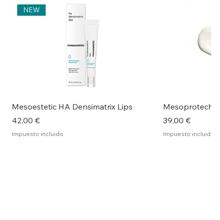
NEW
Mesoestetic HA Densimatrix Lips
Mesoprotech H
Precio
Precio
42,00 €
39,00 €
Impuesto incluido
Impuesto incluido