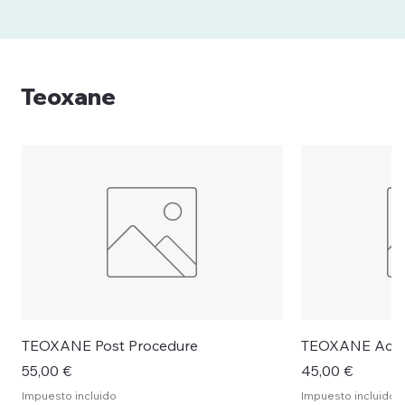
Teoxane
TEOXANE Post Procedure
TEOXANE Activ
Precio
Precio
55,00 €
45,00 €
Impuesto incluido
Impuesto incluido