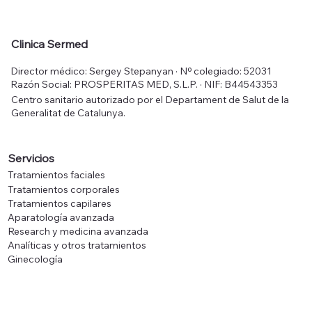
Mesoestetic Fast Skin Repair 50 ml
Mesoestetic Tricology Shampoo 225
Mesoestetic Age Element Brightening
Mesoestetic Hydra-Vital Factor K 50
Mesoestetic Sk
Mesoestetic Me
Mesoestetic Hyd
Clinica Sermed
ml
Cream 50 ml
ml
Precio
Precio
Precio
Precio
50,00 €
83,00 €
52,00 €
48,00 €
Director médico: Sergey Stepanyan · Nº colegiado: 52031
Precio
Precio
Precio
36,00 €
70,00 €
64,00 €
Impuesto incluido
Impuesto incluido
Impuesto incluido
Impuesto incluido
Razón Social: PROSPERITAS MED, S.L.P. · NIF: B44543353
Impuesto incluido
Impuesto incluido
Impuesto incluido
Centro sanitario autorizado por el Departament de Salut de la
Generalitat de Catalunya.
Servicios
Tratamientos faciales
Tratamientos corporales
Tratamientos capilares
Aparatología avanzada
Research y medicina avanzada
Analíticas y otros tratamientos
Ginecología