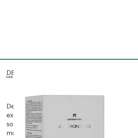
Mesoestetic® concibe el
cuidado de la piel como una
Ver Productos
ciencia basada en la evidencia
clínica, el rigor y la excelencia,
desarrollando soluciones
médico-estéticas de referencia
a nivel mundial.
DESCÚBRELO
Los más Deseados
Desde cremas corporales hasta
exfoliantes y protectores solares, estos
son los productos más codiciados del
momento, celebrados por sus